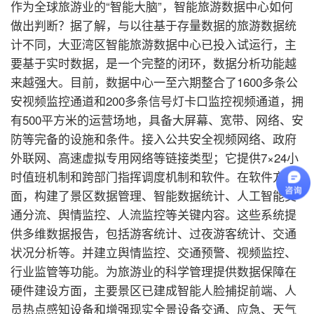
作为全球旅游业的“智能大脑”，智能旅游数据中心如何
做出判断？据了解，与以往基于存量数据的旅游数据统
计不同，大亚湾区智能旅游数据中心已投入试运行，主
要基于实时数据，是一个完整的闭环，数据分析功能越
来越强大。目前，数据中心一至六期整合了1600多条公
安视频监控通道和200多条信号灯卡口监控视频通道，拥
有500平方米的运营场地，具备大屏幕、宽带、网络、安
防等完备的设施和条件。接入公共安全视频网络、政府
外联网、高速虚拟专用网络等链接类型；它提供7×24小
时值班机制和跨部门指挥调度机制和软件。在软件方
面，构建了景区数据管理、智能数据统计、人工智能交
通分流、舆情监控、人流监控等关键内容。这些系统提
供多维数据报告，包括游客统计、过夜游客统计、交通
状况分析等。并建立舆情监控、交通预警、视频监控、
行业监管等功能。为旅游业的科学管理提供数据保障在
硬件建设方面，主要景区已建成智能人脸捕捉前端、人
员热点感知设备和增强现实全景设备交通、应急、天气