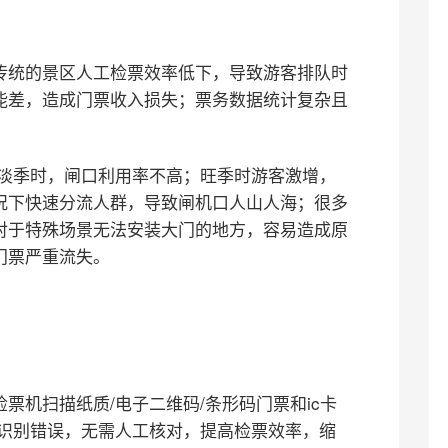
传统的景区人工检票效率低下，导致游客排队时
能差，造成门票收入损失；票务数据统计复杂且
:淡季时，闸口利用率不高；旺季时游客激增，
况下快速分流人群，导致闸机口人山人海；很多
对于特殊场景无法安装大门的地方，容易造成原
门票严重流失。
票机扫描纸质/电子二维码/条形码门票和ic卡
确识别错误，无需人工核对，提高检票效率，缩