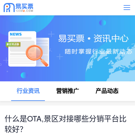
行业资讯
营销推广
产品动态
什么是OTA,景区对接哪些分销平台比
较好？