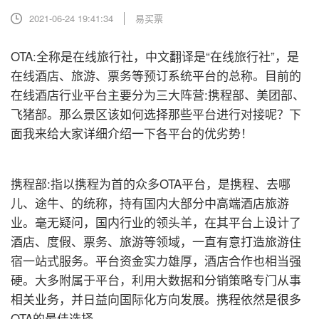
2021-06-24 19:41:34
易买票
OTA:全称是在线旅行社，中文翻译是“在线旅行社”，是
在线酒店、旅游、
票务
等预订系统平台的总称。目前的
在线酒店行业平台主要分为三大阵营:携程部、美团部、
飞猪部。那么景区该如何选择那些平台进行对接呢？下
面我来给大家详细介绍一下各平台的优劣势！
携程部:指以携程为首的众多
OTA平台
，是携程、去哪
儿、途牛、的统称，持有国内大部分中高端酒店旅游
业。毫无疑问，国内行业的领头羊，在其平台上设计了
酒店、度假、票务、旅游等领域，一直有意打造旅游住
宿一站式服务。平台资金实力雄厚，酒店合作也相当强
硬。大多附属于平台，利用大数据和分销策略专门从事
相关业务，并日益向国际化方向发展。携程依然是很多
OTA的最佳选择。