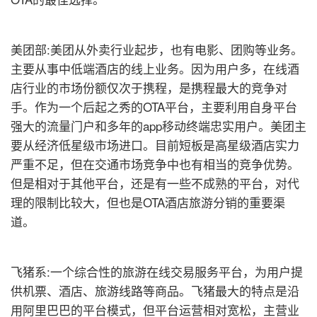
美团部:美团从外卖行业起步，也有电影、团购等业务。
主要从事中低端酒店的线上业务。因为用户多，在线酒
店行业的市场份额仅次于携程，是携程最大的竞争对
手。作为一个后起之秀的OTA平台，主要利用自身平台
强大的流量门户和多年的app移动终端忠实用户。美团主
要从经济低星级市场进口。目前短板是高星级酒店实力
严重不足，但在交通市场竞争中也有相当的竞争优势。
但是相对于其他平台，还是有一些不成熟的平台，对代
理的限制比较大，但也是OTA酒店旅游分销的重要渠
道。
飞猪系:一个综合性的旅游在线交易服务平台，为用户提
供机票、酒店、旅游线路等商品。飞猪最大的特点是沿
用阿里巴巴的平台模式，但平台运营相对宽松，主营业