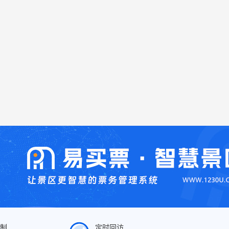
制
定时回访