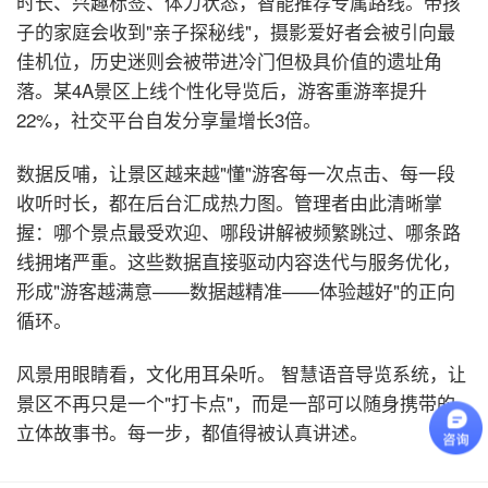
时长、兴趣标签、体力状态，智能推荐专属路线。带孩
子的家庭会收到"亲子探秘线"，摄影爱好者会被引向最
佳机位，历史迷则会被带进冷门但极具价值的遗址角
落。某4A景区上线个性化导览后，游客重游率提升
22%，社交平台自发分享量增长3倍。
数据反哺，让景区越来越"懂"游客
每一次点击、每一段
收听时长，都在后台汇成热力图。管理者由此清晰掌
握：哪个景点最受欢迎、哪段讲解被频繁跳过、哪条路
线拥堵严重。这些数据直接驱动内容迭代与服务优化，
形成"游客越满意——数据越精准——体验越好"的正向
循环。
风景用眼睛看，文化用耳朵听。 智慧语音导览系统，让
景区不再只是一个"打卡点"，而是一部可以随身携带的
立体故事书。每一步，都值得被认真讲述。