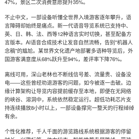
47%，景区二次消费意愿提升35%。
不止中文，一部设备听懂全世界
入境游客逐年攀升，语
言障碍却始终是痛点。新一代语音导览系统已支持中、
英、日、韩、法、西等12种语言实时切换，甚至配备方
言版本。AI语音合成技术让发音自然流畅，告别"机器人
念稿"的尴尬。某世界文化遗产地部署多语种导览后，外
国游客满意度从68%跃升至94%，差评率下降76%。
离线可用，深山老林也不断线
信号差、流量贵、设备没
电——这些曾经劝退游客的问题，如今被逐一击破。边
缘计算架构让导览内容提前缓存至本地，即便在无网络
的峡谷、溶洞中，系统依然稳定运行。超低功耗芯片支
持连续播放8小时以上，一部设备撑完一整天的行程绰绰
有余。
个性化推荐，千人千面的游览路线
系统根据游客的停留