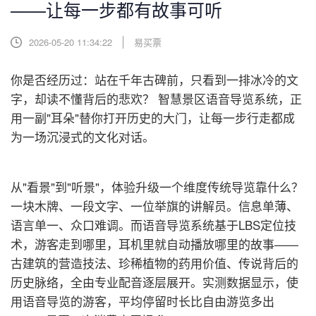
——让每一步都有故事可听
2026-05-20 11:34:22
易买票
你是否经历过：站在千年古碑前，只看到一排冰冷的文
字，却读不懂背后的悲欢？ 智慧景区语音导览系统，正
用一副"耳朵"替你打开历史的大门，让每一步行走都成
为一场沉浸式的文化对话。
从"看景"到"听景"，体验升级一个维度
传统导览靠什么？
一块木牌、一段文字、一位举旗的讲解员。信息单薄、
语言单一、众口难调。而语音导览系统基于LBS定位技
术，游客走到哪里，耳机里就自动播放哪里的故事——
古建筑的营造技法、珍稀植物的药用价值、传说背后的
历史脉络，全由专业配音逐层展开。实测数据显示，使
用语音导览的游客，平均停留时长比自由游览多出