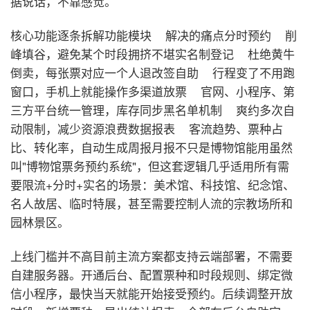
据说话，不靠感觉。
核心功能逐条拆解
功能模块 解决的痛点
分时预约 削
峰填谷，避免某个时段拥挤不堪
实名制登记 杜绝黄牛
倒卖，每张票对应一个人
退改签自助 行程变了不用跑
窗口，手机上就能操作
多渠道放票 官网、小程序、第
三方平台统一管理，库存同步
黑名单机制 爽约多次自
动限制，减少资源浪费
数据报表 客流趋势、票种占
比、转化率，自动生成周报月报
不只是博物馆能用
虽然
叫"博物馆票务预约系统"，但这套逻辑几乎适用所有需
要限流+分时+实名的场景：美术馆、科技馆、纪念馆、
名人故居、临时特展，甚至需要控制人流的宗教场所和
园林景区。
上线门槛并不高
目前主流方案都支持云端部署，不需要
自建服务器。开通后台、配置票种和时段规则、绑定微
信小程序，最快当天就能开始接受预约。后续调整开放