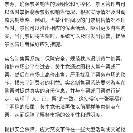
票源，确保票务销售的透明化和可控化。景区管理者可
以随时掌握剩余票数和销售情况，根据实际情况及时调
整营销策略。例如，当某个时间段的门票销售情况不理
想时，景区可以推出相应的优惠活动，吸引更多游客购
买；当门票即将售罄时，系统可以及时发出预警，提醒
景区管理者做好应对措施。
实名制售票系统：保障安全，规范秩序
遏制黄牛倒票，
维护市场公平
在过去，黄牛党通过囤积大量车票或门
票，然后在市场上高价出售，严重扰乱了票务市场的秩
序，损害了消费者的利益。实名制售票系统要求游客在
购票时提供真实的身份信息，并与车票或门票进行绑
定，实现了“人、证、票”的一致。这使得每一张票都有
了明确的归属，黄牛党无法再像以前那样随意倒卖车
票，从而保障了票务市场的公平性和透明度。
提供安全保障，应对突发事件
在一些大型活动或交通枢