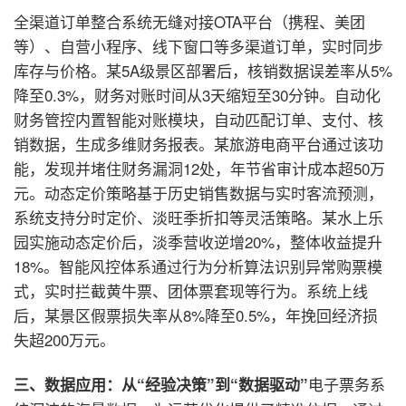
全渠道订单整合
系统无缝对接OTA平台（携程、美团
等）、自营小程序、线下窗口等多渠道订单，实时同步
库存与价格。某5A级景区部署后，核销数据误差率从5%
降至0.3%，财务对账时间从3天缩短至30分钟。
自动化
财务管控
内置智能对账模块，自动匹配订单、支付、核
销数据，生成多维财务报表。某旅游电商平台通过该功
能，发现并堵住财务漏洞12处，年节省审计成本超50万
元。
动态定价策略
基于历史销售数据与实时客流预测，
系统支持分时定价、淡旺季折扣等灵活策略。某水上乐
园实施动态定价后，淡季营收逆增20%，整体收益提升
18%。
智能风控体系
通过行为分析算法识别异常购票模
式，实时拦截黄牛票、团体票套现等行为。系统上线
后，某景区假票损失率从8%降至0.5%，年挽回经济损
失超200万元。
电子票务系
三、数据应用：从“经验决策”到“数据驱动”